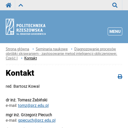
Wyszuka
MENU
Strona główna
Seminaria naukowe
Diagnozowanie procesów
obróbki skrawaniem - zastosowanie metod inteligencji obliczeniowej.
Część I
Kontakt
Kontakt
red.
Bartosz Kowal
dr inż. Tomasz Żabiński
e-mail:
tomz@prz.edu.pl
mgr inż. Grzegorz Piecuch
e-mail:
gpiecuch@prz.edu.pl