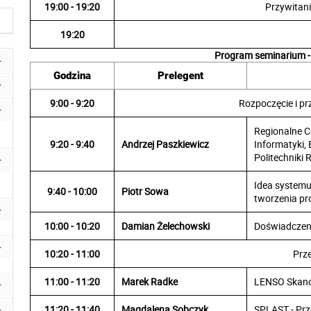
19:00 - 19:20
Przywitani
19:20
Program seminarium -
Godzina
Prelegent
9:00 - 9:20
Rozpoczęcie i pr
Regionalne C
9:20 - 9:40
Andrzej Paszkiewicz
Informatyki, 
Politechniki 
Idea systemu
9:40 - 10:00
Piotr Sowa
tworzenia p
10:00 - 10:20
Damian Żelechowski
Doświadczeni
10:20 - 11:00
Prz
11:00 - 11:20
Marek Radke
LENSO Skanow
11:20 - 11:40
Magdalena Sobczyk
SPLAST - Pr