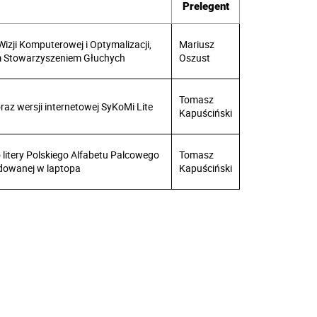
Prelegent
ji Komputerowej i Optymalizacji,
Mariusz
im Stowarzyszeniem Głuchych
Oszust
Tomasz
az wersji internetowej SyKoMi Lite
Kapuściński
litery Polskiego Alfabetu Palcowego
Tomasz
dowanej w laptopa
Kapuściński