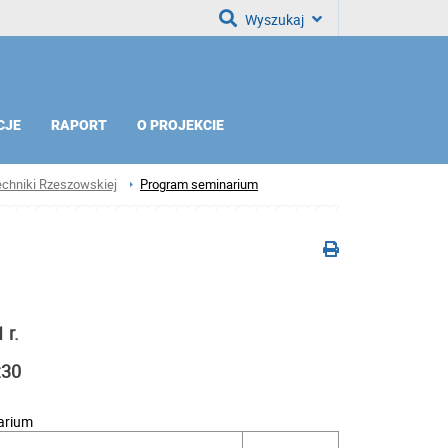
Wyszukaj
CJE
RAPORT
O PROJEKCIE
echniki Rzeszowskiej
Program seminarium
 r.
:30
arium