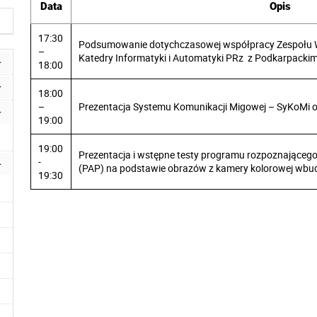
Data
Opis
17:30
Podsumowanie dotychczasowej współpracy Zespołu Wiz
–
Katedry Informatyki i Automatyki PRz z Podkarpack
18:00
18:00
–
Prezentacja Systemu Komunikacji Migowej – SyKoMi or
19:00
19:00
Prezentacja i wstępne testy programu rozpoznającego 
-
(PAP) na podstawie obrazów z kamery kolorowej wbu
19:30